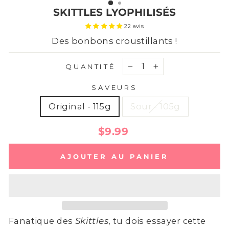
SKITTLES LYOPHILISÉS
22 avis
Des bonbons croustillants !
QUANTITÉ
−
+
SAVEURS
Original - 115g
Sour - 105g
Prix
$9.99
régulier
AJOUTER AU PANIER
Fanatique des
Skittles
, tu dois essayer cette