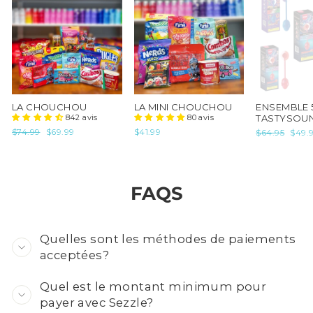
LA CHOUCHOU
LA MINI CHOUCHOU
ENSEMBLE 
842 avis
80 avis
TASTYSOU
Prix
$74.99
Prix
$69.99
$41.99
Prix
$64.95
Prix
$49.
régulier
réduit
régulier
rédui
FAQS
Quelles sont les méthodes de paiements
acceptées?
Quel est le montant minimum pour
payer avec Sezzle?