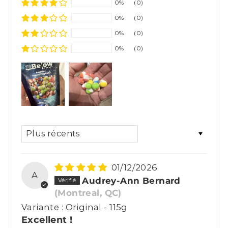
0%
(0)
0%
(0)
0%
(0)
0%
(0)
SORT BY
01/12/2026
A
Audrey-Ann Bernard
(Montreal, QC)
Original - 115g
Excellent !