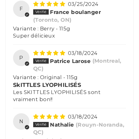
03/25/2024
F
France boulanger
(Toronto, ON)
Berry - 115g
Super délicieux
03/18/2024
P
Patrice Larose
(Montreal,
QC)
Original - 115g
SkITTLES LYOPHILISÉS
Les SKITTLES LYOPHILISÉS sont
vraiment bon!!
03/18/2024
N
Nathalie
(Rouyn-Noranda,
QC)