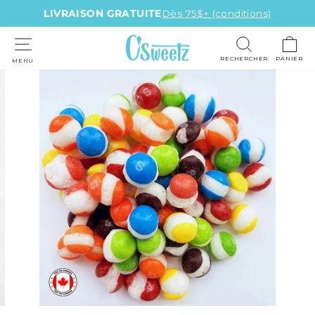
Passer
LIVRAISON GRATUITE
Dès 75$+ (conditions)
au
Diaporama
contenu
Pause
RECHERCHER
PANIER
MENU