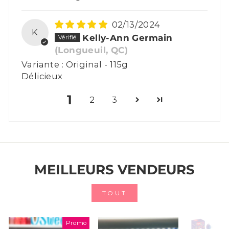
02/13/2024
K
Kelly-Ann Germain
(Longueuil, QC)
Original - 115g
Délicieux
1
2
3
MEILLEURS VENDEURS
TOUT
Promo